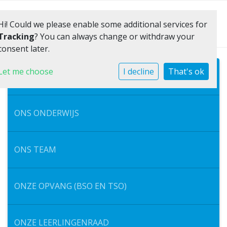
Toggle 
Hi! Could we please enable some additional services for
Tracking
? You can always change or withdraw your
consent later.
Let me choose
I decline
That's ok
ONS VERHAAL
ONS ONDERWIJS
ONS TEAM
ONZE OPVANG (BSO EN TSO)
ONZE LEERLINGENRAAD