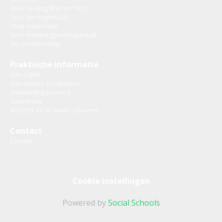
Onze opvang (BSO en TSO)
Onze leerlingenraad
Onze ouderraad
Onze medezeggenschapsraad
ons-partnerschap
Praktische informatie
Schoolgids
Schooltijden en vakanties
Ziekmelding en verlof
Downloads
Klachten. En er samen uitkomen.
Contact
Contact
Cookie instellingen
Powered by
Social Schools