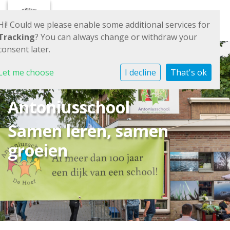
Toggl
Hi! Could we please enable some additional services for
Tracking
? You can always change or withdraw your
consent later.
Let me choose
I decline
That's ok
Antoniusschool
Samen leren, samen
groeien